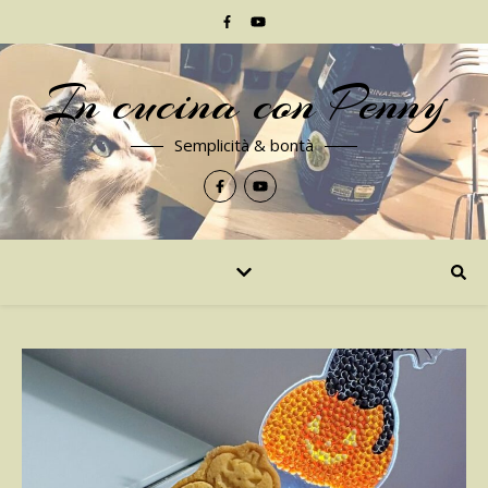
In cucina con Penny
Semplicità & bontà