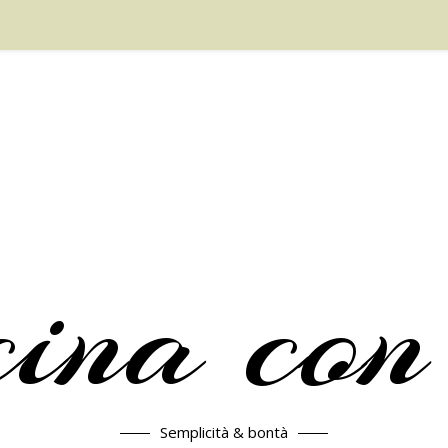
cina con
Semplicità & bontà