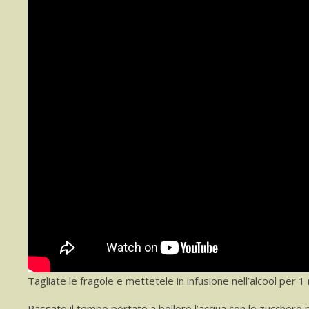
Tagliate le fragole e mettetele in infusione nell’alcool per 1
Passato il tempo portate a bollore l’acqua con lo zucchero 