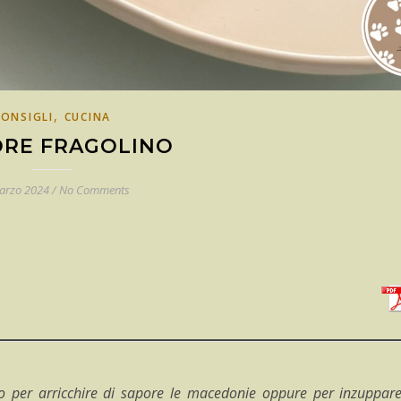
,
CONSIGLI
CUCINA
ORE FRAGOLINO
arzo 2024
/
No Comments
 per arricchire di sapore le macedonie oppure per inzuppare