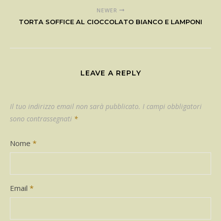
NEWER
TORTA SOFFICE AL CIOCCOLATO BIANCO E LAMPONI
LEAVE A REPLY
Il tuo indirizzo email non sarà pubblicato.
I campi obbligatori
sono contrassegnati
*
Nome
*
Email
*