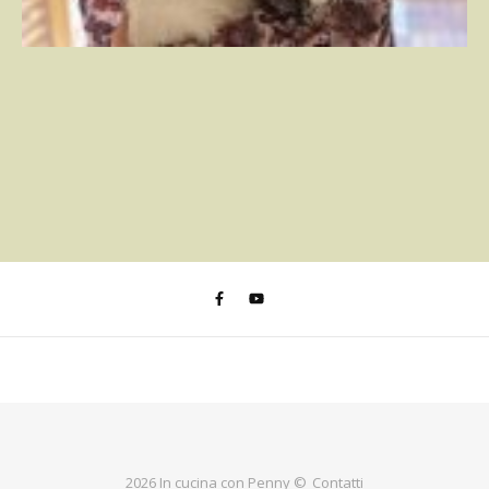
2026 In cucina con Penny ©
Contatti