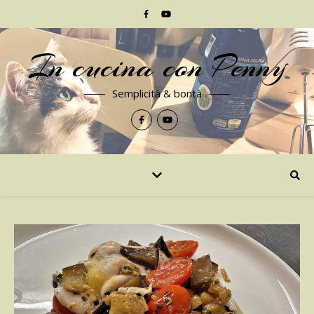
In cucina con Penny
Semplicità & bontà