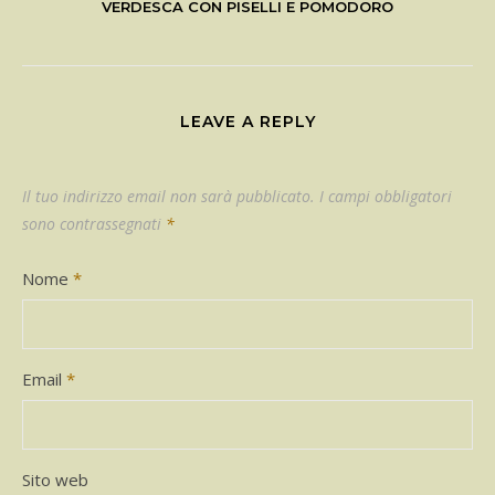
VERDESCA CON PISELLI E POMODORO
LEAVE A REPLY
Il tuo indirizzo email non sarà pubblicato.
I campi obbligatori
sono contrassegnati
*
Nome
*
Email
*
Sito web