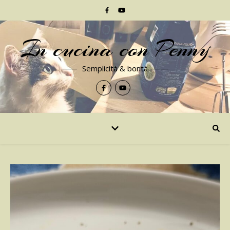
In cucina con Penny
Semplicità & bontà