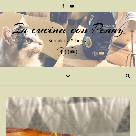
In cucina con Penny
Semplicità & bontà