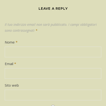
LEAVE A REPLY
Il tuo indirizzo email non sarà pubblicato.
I campi obbligatori
sono contrassegnati
*
Nome
*
Email
*
Sito web