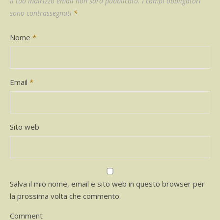
Il tuo indirizzo email non sarà pubblicato.
I campi obbligatori
sono contrassegnati
*
Nome
*
Email
*
Sito web
Salva il mio nome, email e sito web in questo browser per
la prossima volta che commento.
Comment