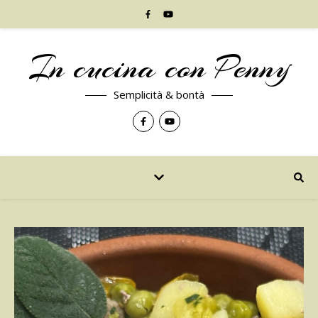
In cucina con Penny
Semplicità & bontà