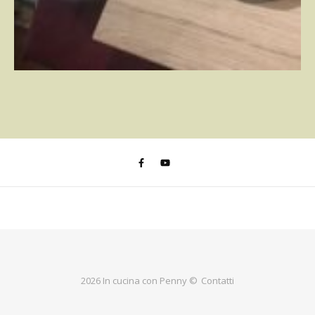
2026 In cucina con Penny ©
Contatti