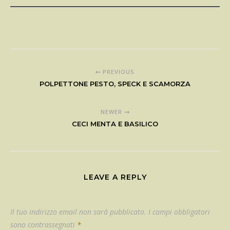
PREVIOUS
POLPETTONE PESTO, SPECK E SCAMORZA
NEWER
CECI MENTA E BASILICO
LEAVE A REPLY
Il tuo indirizzo email non sarà pubblicato.
I campi obbligatori
sono contrassegnati
*