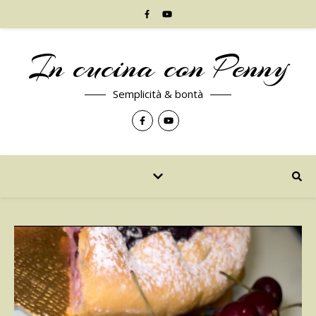
In cucina con Penny
Semplicità & bontà