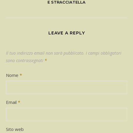
E STRACCIATELLA
LEAVE A REPLY
Il tuo indirizzo email non sarà pubblicato.
I campi obbligatori
sono contrassegnati
*
Nome
*
Email
*
Sito web