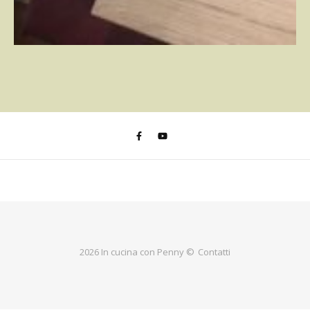
2026 In cucina con Penny ©
Contatti