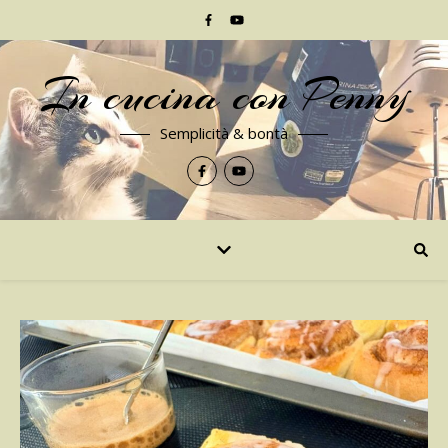
In cucina con Penny
Semplicità & bontà