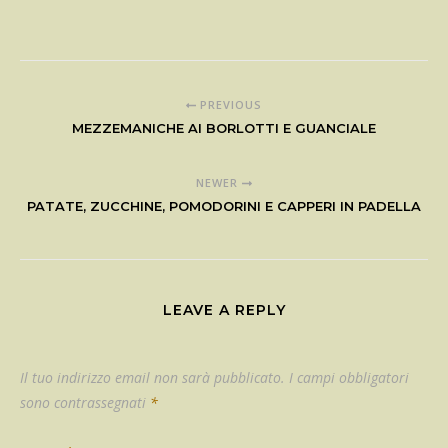
PREVIOUS
MEZZEMANICHE AI BORLOTTI E GUANCIALE
NEWER
PATATE, ZUCCHINE, POMODORINI E CAPPERI IN PADELLA
LEAVE A REPLY
Il tuo indirizzo email non sarà pubblicato.
I campi obbligatori
sono contrassegnati
*