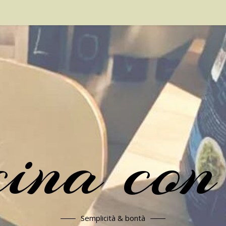
cina con
Semplicità & bontà