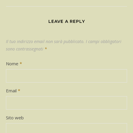
LEAVE A REPLY
Il tuo indirizzo email non sarà pubblicato.
I campi obbligatori
sono contrassegnati
*
Nome
*
Email
*
Sito web