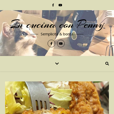
In cucina con Penny
Semplicità & bontà