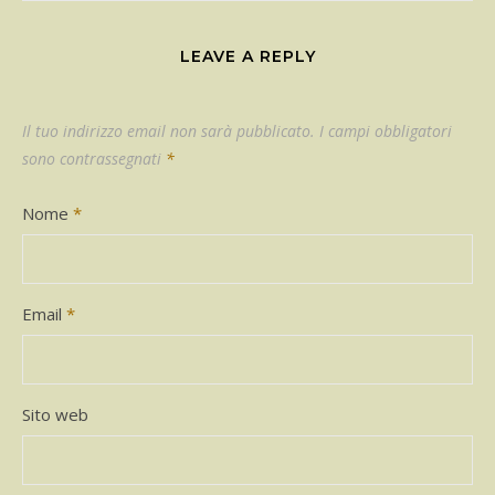
LEAVE A REPLY
Il tuo indirizzo email non sarà pubblicato.
I campi obbligatori
sono contrassegnati
*
Nome
*
Email
*
Sito web