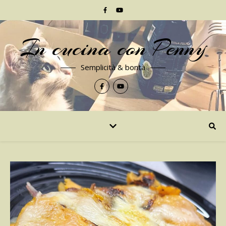
In cucina con Penny
Semplicità & bontà