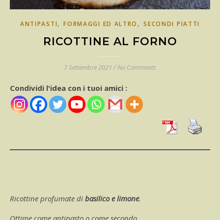
,
,
ANTIPASTI
FORMAGGI ED ALTRO
SECONDI PIATTI
RICOTTINE AL FORNO
7 Settembre 2021
/
No Comments
Condividi l'idea con i tuoi amici :
Ricottine profumate di
basilico e limone
.
Ottime come antipasto o come secondo.