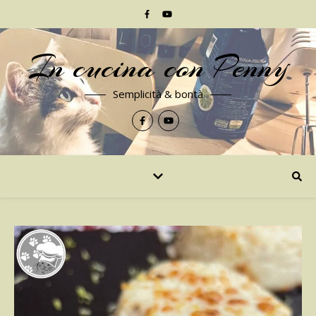
In cucina con Penny
Semplicità & bontà