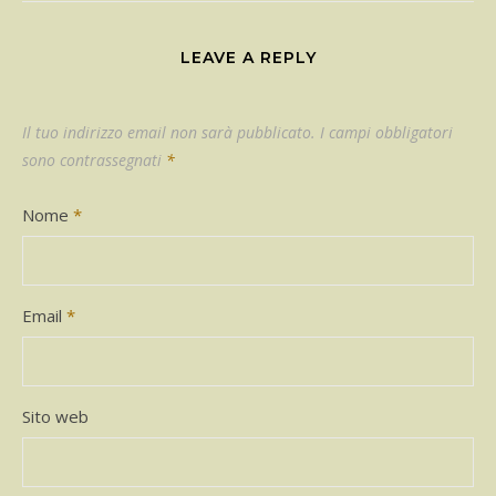
LEAVE A REPLY
Il tuo indirizzo email non sarà pubblicato.
I campi obbligatori
sono contrassegnati
*
Nome
*
Email
*
Sito web