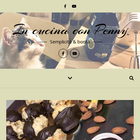
In cucina con Penny
Semplicità & bontà