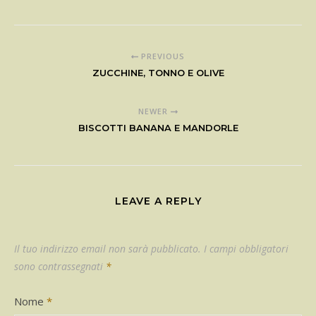
PREVIOUS
ZUCCHINE, TONNO E OLIVE
NEWER
BISCOTTI BANANA E MANDORLE
LEAVE A REPLY
Il tuo indirizzo email non sarà pubblicato.
I campi obbligatori
sono contrassegnati
*
Nome
*