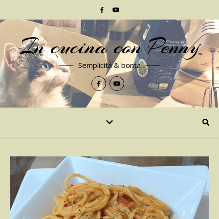
In cucina con Penny
Semplicità & bontà