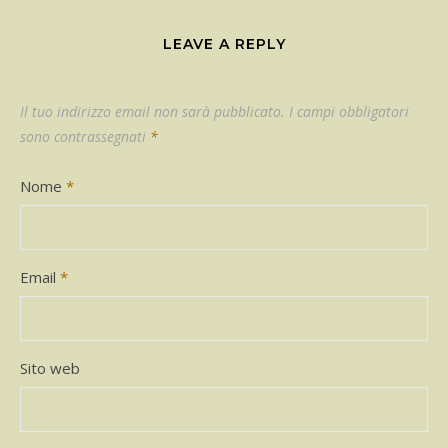
LEAVE A REPLY
Il tuo indirizzo email non sarà pubblicato.
I campi obbligatori
sono contrassegnati
*
Nome
*
Email
*
Sito web