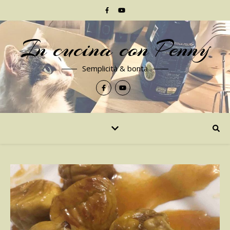
In cucina con Penny
Semplicità & bontà