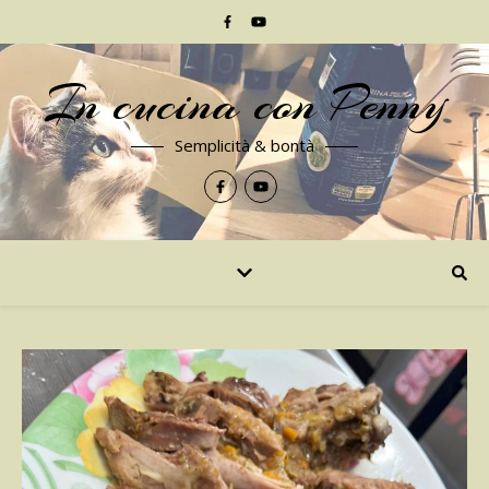
In cucina con Penny
Semplicità & bontà