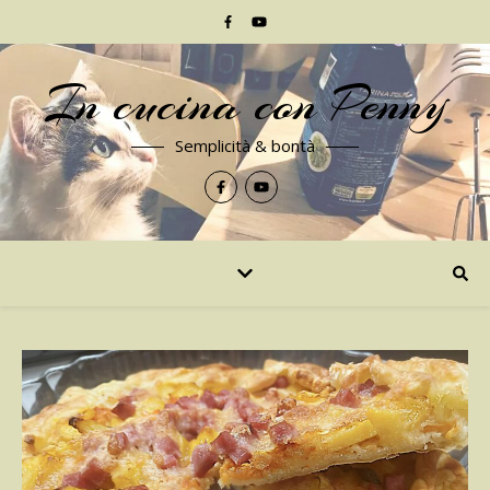
In cucina con Penny
Semplicità & bontà