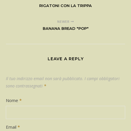
RIGATONI CON LA TRIPPA
NEWER
BANANA BREAD "POP"
LEAVE A REPLY
Il tuo indirizzo email non sarà pubblicato.
I campi obbligatori
sono contrassegnati
*
Nome
*
Email
*