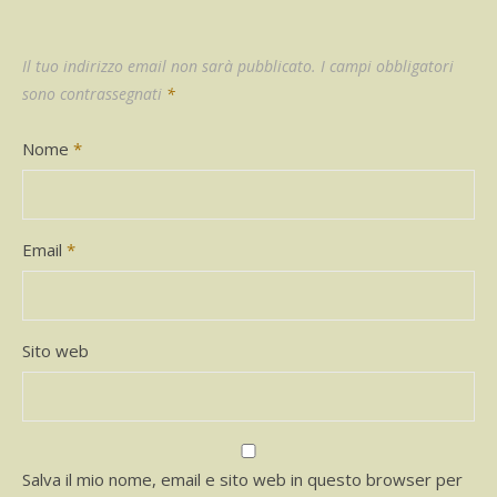
Il tuo indirizzo email non sarà pubblicato.
I campi obbligatori
sono contrassegnati
*
Nome
*
Email
*
Sito web
Salva il mio nome, email e sito web in questo browser per