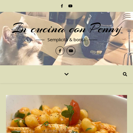
In cucina con Penny
Semplicità & bontà