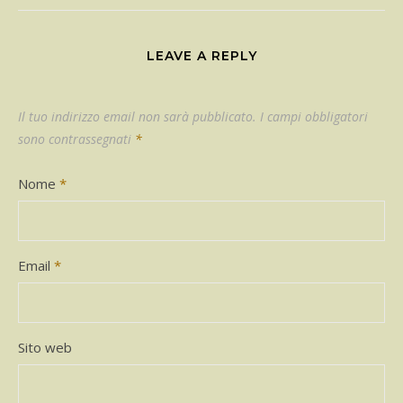
LEAVE A REPLY
Il tuo indirizzo email non sarà pubblicato.
I campi obbligatori
sono contrassegnati
*
Nome
*
Email
*
Sito web