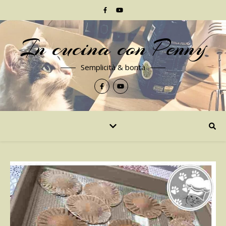
In cucina con Penny
Semplicità & bontà