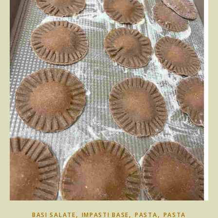
,
,
,
BASI SALATE
IMPASTI BASE
PASTA
PASTA