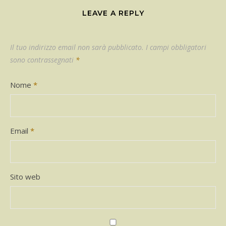
LEAVE A REPLY
Il tuo indirizzo email non sarà pubblicato.
I campi obbligatori
sono contrassegnati
*
Nome
*
Email
*
Sito web