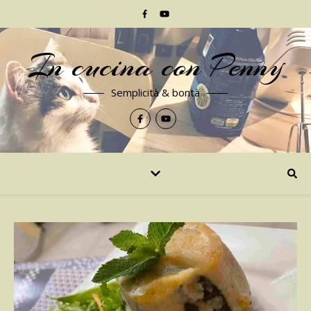
In cucina con Penny
Semplicità & bontà