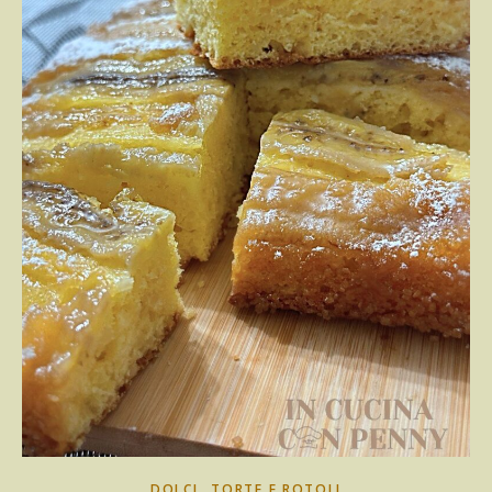
,
DOLCI
TORTE E ROTOLI