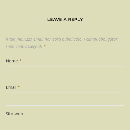
LEAVE A REPLY
Il tuo indirizzo email non sarà pubblicato.
I campi obbligatori
sono contrassegnati
*
Nome
*
Email
*
Sito web