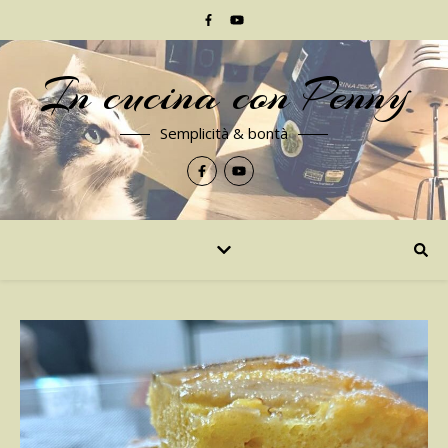
In cucina con Penny
Semplicità & bontà