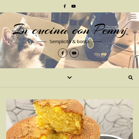
In cucina con Penny
Semplicità & bontà