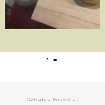
2026 In cucina con Penny ©
Contatti