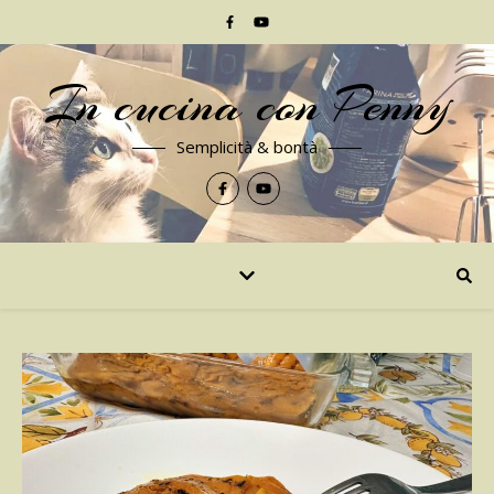
In cucina con Penny
Semplicità & bontà