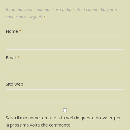
Il tuo indirizzo email non sarà pubblicato.
I campi obbligatori
sono contrassegnati
*
Nome
*
Email
*
Sito web
Salva il mio nome, email e sito web in questo browser per
la prossima volta che commento.