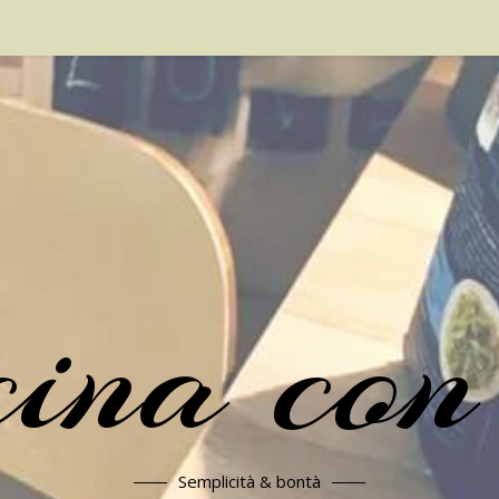
cina con
Semplicità & bontà