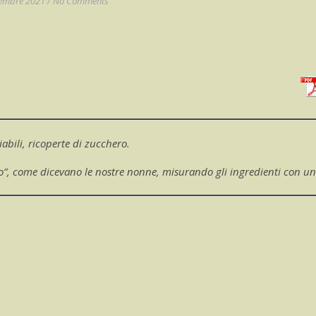
cembre 2021
/
No Comments
iabili, ricoperte di zucchero.
”, come dicevano le nostre nonne, misurando gli ingredienti con un 