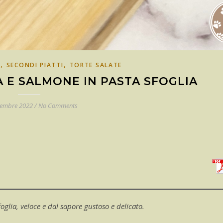
,
,
E
SECONDI PIATTI
TORTE SALATE
 E SALMONE IN PASTA SFOGLIA
tembre 2022
/
No Comments
glia, veloce e dal sapore gustoso e delicato.