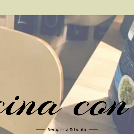
cina con
Semplicità & bontà