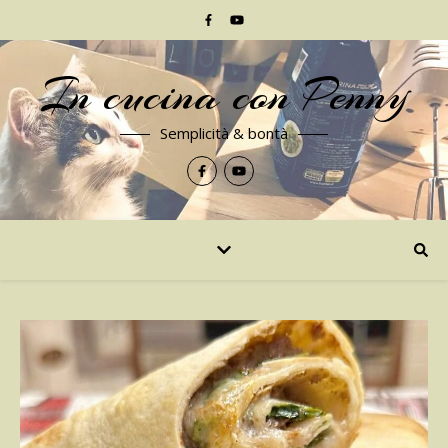
In cucina con Penny
Semplicità & bontà