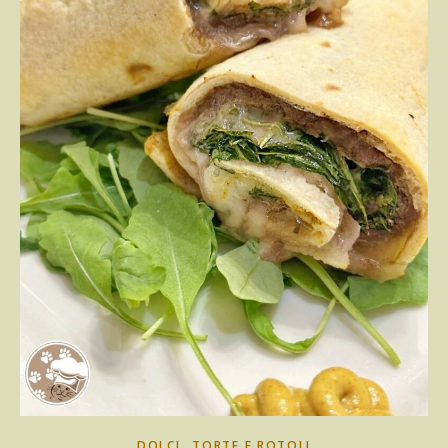
,
DOLCI
TORTE E ROTOLI