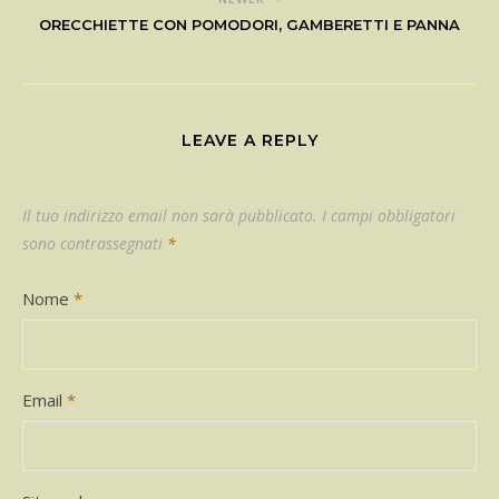
ORECCHIETTE CON POMODORI, GAMBERETTI E PANNA
LEAVE A REPLY
Il tuo indirizzo email non sarà pubblicato.
I campi obbligatori
sono contrassegnati
*
Nome
*
Email
*