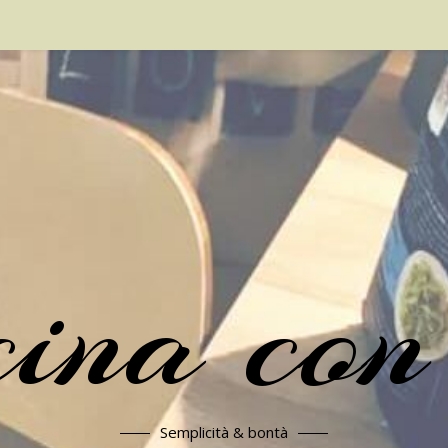
cina con
Semplicità & bontà