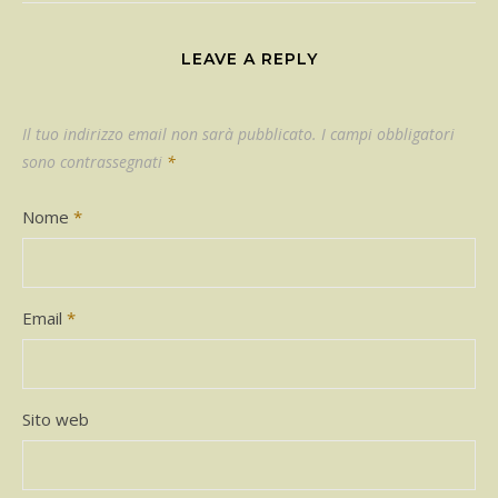
LEAVE A REPLY
Il tuo indirizzo email non sarà pubblicato.
I campi obbligatori
sono contrassegnati
*
Nome
*
Email
*
Sito web