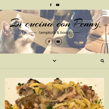
In cucina con Penny
Semplicità & bontà