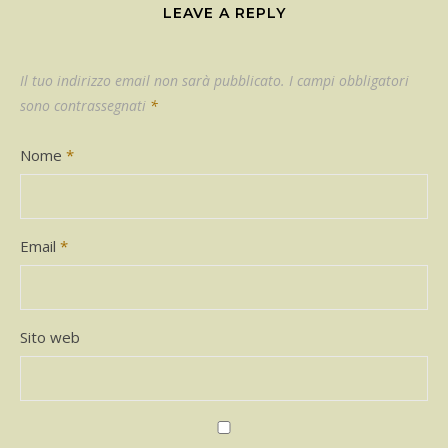
LEAVE A REPLY
Il tuo indirizzo email non sarà pubblicato.
I campi obbligatori
sono contrassegnati
*
Nome
*
Email
*
Sito web