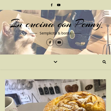
In cucina con Penny
Semplicità & bontà