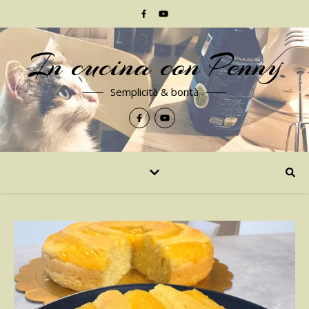
In cucina con Penny
Semplicità & bontà