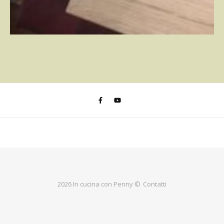
2026 In cucina con Penny ©
Contatti