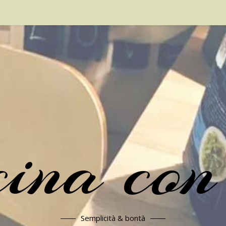
cina con
Semplicità & bontà