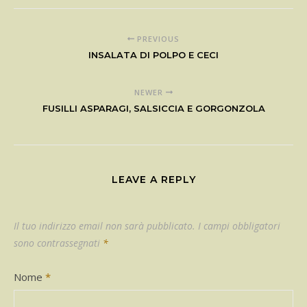
PREVIOUS
INSALATA DI POLPO E CECI
NEWER
FUSILLI ASPARAGI, SALSICCIA E GORGONZOLA
LEAVE A REPLY
Il tuo indirizzo email non sarà pubblicato.
I campi obbligatori
sono contrassegnati
*
Nome
*