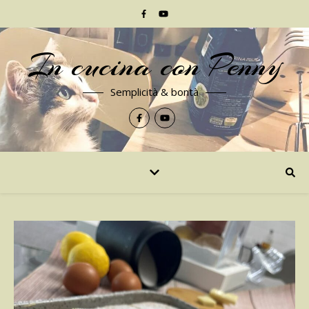
In cucina con Penny
Semplicità & bontà