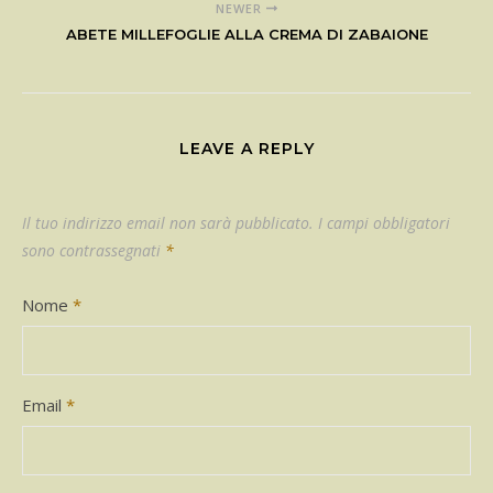
NEWER
ABETE MILLEFOGLIE ALLA CREMA DI ZABAIONE
LEAVE A REPLY
Il tuo indirizzo email non sarà pubblicato.
I campi obbligatori
sono contrassegnati
*
Nome
*
Email
*