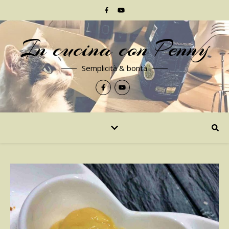
In cucina con Penny
Semplicità & bontà