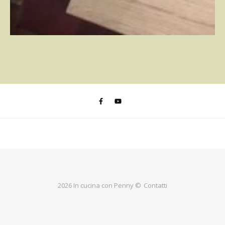
2026 In cucina con Penny ©
Contatti