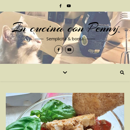
In cucina con Penny
Semplicità & bontà