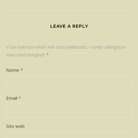
LEAVE A REPLY
Il tuo indirizzo email non sarà pubblicato.
I campi obbligatori
sono contrassegnati
*
Nome
*
Email
*
Sito web