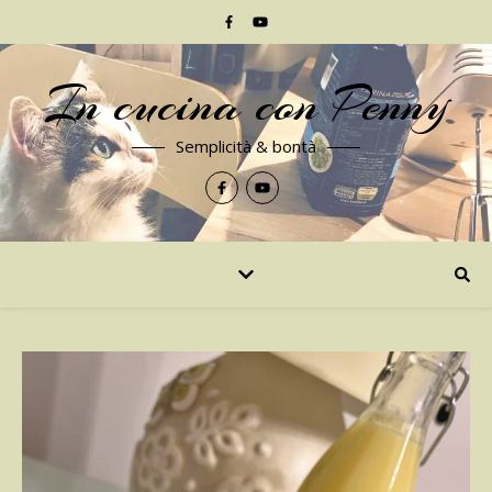
In cucina con Penny
Semplicità & bontà