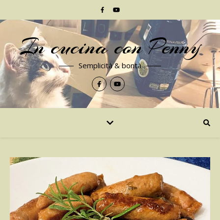
In cucina con Penny
Semplicità & bontà