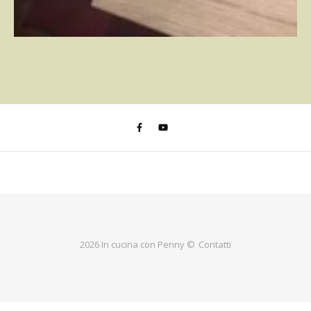
2026 In cucina con Penny ©
Contatti