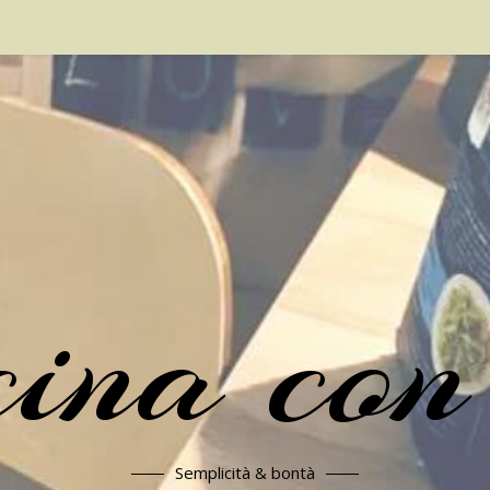
cina con
Semplicità & bontà