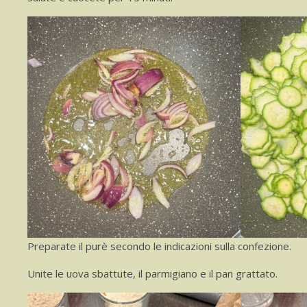
Preparate il purè secondo le indicazioni sulla confezione.
Unite le uova sbattute, il parmigiano e il pan grattato.