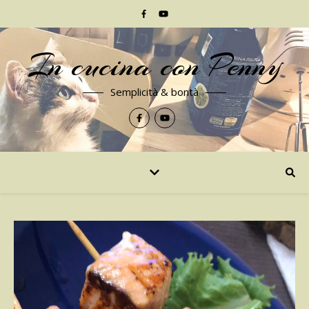
In cucina con Penny
Semplicità & bontà