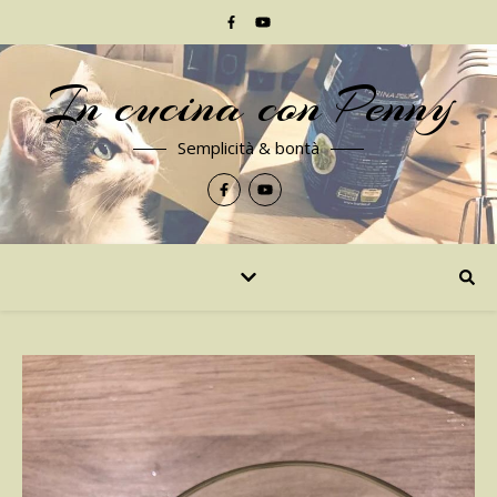
In cucina con Penny
Semplicità & bontà