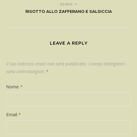
NEWER
RISOTTO ALLO ZAFFERANO E SALSICCIA
LEAVE A REPLY
Il tuo indirizzo email non sarà pubblicato.
I campi obbligatori
sono contrassegnati
*
Nome
*
Email
*