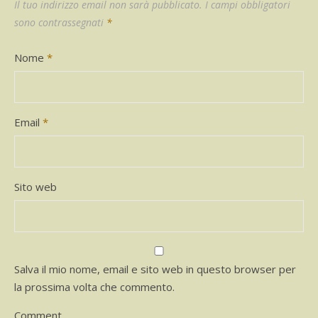
Il tuo indirizzo email non sarà pubblicato.
I campi obbligatori
sono contrassegnati
*
Nome
*
Email
*
Sito web
Salva il mio nome, email e sito web in questo browser per
la prossima volta che commento.
Comment