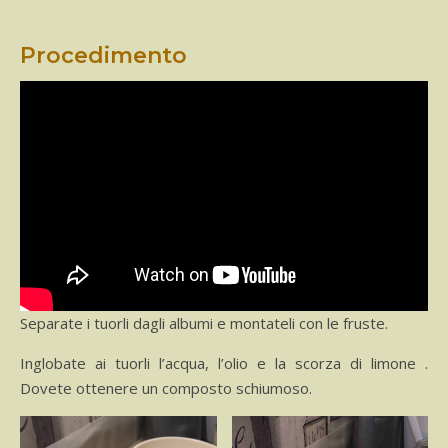
Procedimento
Separate i tuorli dagli albumi e montateli con le fruste.
Inglobate ai tuorli l’acqua, l’olio e la scorza di limone .
Dovete ottenere un composto schiumoso.