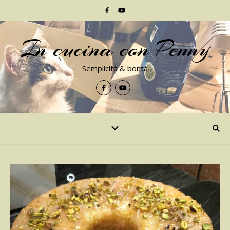
In cucina con Penny
Semplicità & bontà