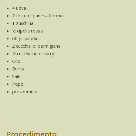
4 uova
2 fette di pane raffermo
1 zucchina
½ cipolla rossa
60 gr pisellini
2 cucchiai di parmigiano
½ cucchiaino di curry
Olio
Burro
Sale
Pepe
prezzemolo
Procedimento