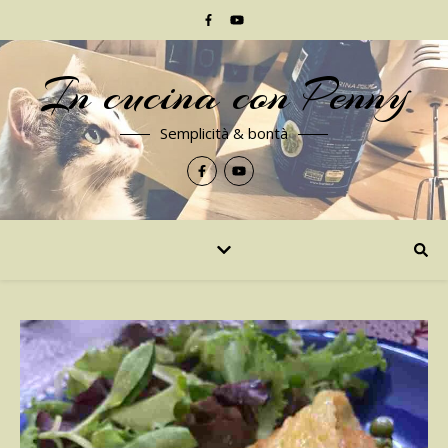
In cucina con Penny
Semplicità & bontà