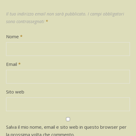
Il tuo indirizzo email non sarà pubblicato.
I campi obbligatori
sono contrassegnati
*
Nome
*
Email
*
Sito web
Salva il mio nome, email e sito web in questo browser per
la prossima volta che commento.