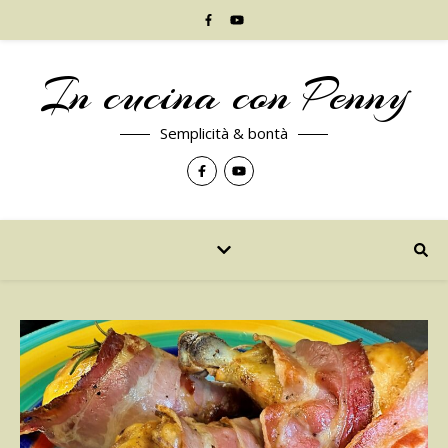
In cucina con Penny
Semplicità & bontà