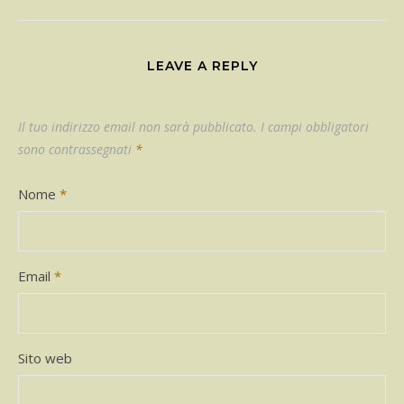
LEAVE A REPLY
Il tuo indirizzo email non sarà pubblicato.
I campi obbligatori
sono contrassegnati
*
Nome
*
Email
*
Sito web