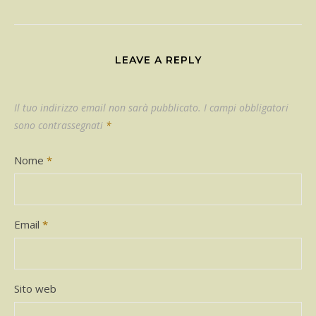
LEAVE A REPLY
Il tuo indirizzo email non sarà pubblicato.
I campi obbligatori
sono contrassegnati
*
Nome
*
Email
*
Sito web