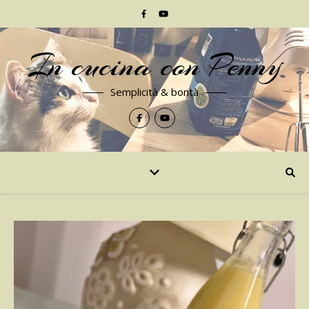
In cucina con Penny
Semplicità & bontà