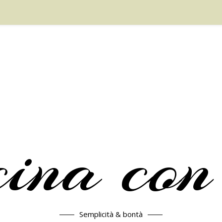
cina con
Semplicità & bontà