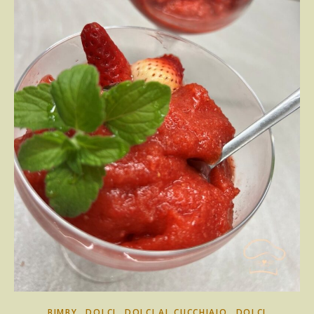
,
,
,
BIMBY
DOLCI
DOLCI AL CUCCHIAIO
DOLCI