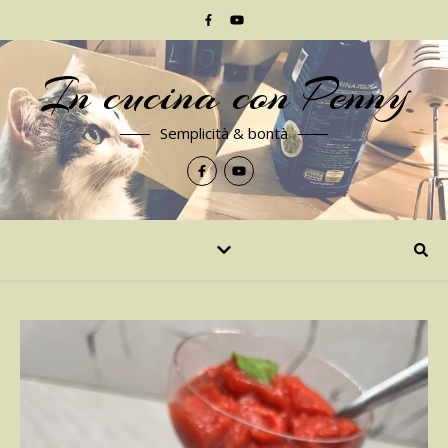
In cucina con Penny
Semplicità & bontà