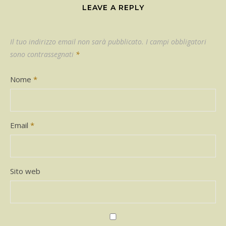
LEAVE A REPLY
Il tuo indirizzo email non sarà pubblicato.
I campi obbligatori
sono contrassegnati
*
Nome
*
Email
*
Sito web