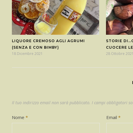
LIQUORE CREMOSO AGLI AGRUMI
STORIE DI…
(SENZA E CON BIMBY)
CUOCERE L
18 Dicembre 2021
28 Ottobre 202
Il tuo indirizzo email non sarà pubblicato.
I campi obbligatori s
Nome
*
Email
*