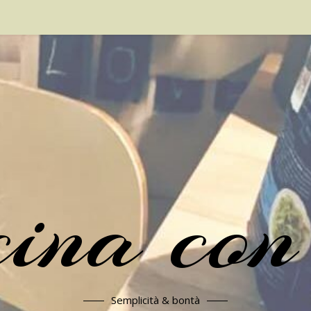
cina con
Semplicità & bontà