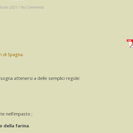
braio 2021
/
No Comments
n di Spagna
.
 bisogna attenersi a delle semplici regole:
te nell’impasto ;
 della farina
.