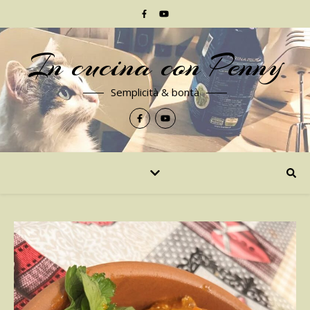
In cucina con Penny
Semplicità & bontà