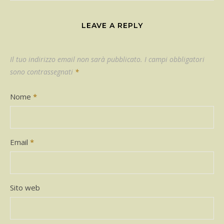
LEAVE A REPLY
Il tuo indirizzo email non sarà pubblicato.
I campi obbligatori
sono contrassegnati
*
Nome
*
Email
*
Sito web